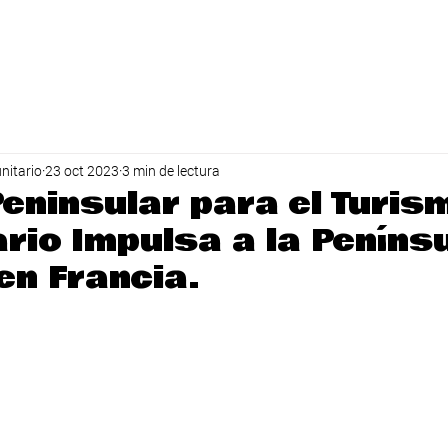
INICIO
APTC
REDES CAMPECHE
RED YUCATÁN
nitario
23 oct 2023
3 min de lectura
Peninsular para el Turis
rio Impulsa a la Peníns
en Francia.