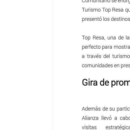
Comunitario se enorgu
Turismo Top Resa que 
presentó los destino
Top Resa, una de las
perfecto para mostrar
a través del turism
comunidades en preser
Gira de pro
Además de su partici
Alianza llevó a cab
visitas estratégi