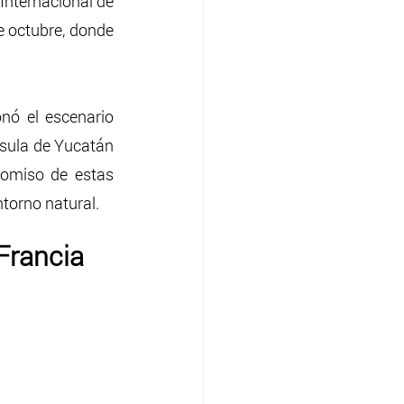
Internacional de 
e octubre, donde 
nó el escenario 
nsula de Yucatán 
romiso de estas 
ntorno natural.
Francia