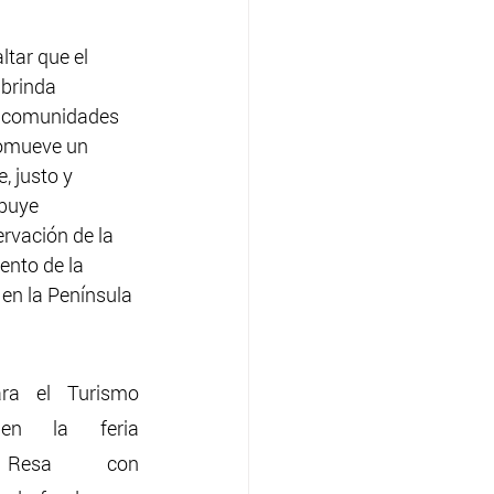
tar que el 
brinda 
s comunidades 
romueve un 
, justo y 
buye 
rvación de la 
ento de la 
 en la Península 
ra el Turismo 
 en la feria 
 Resa con 