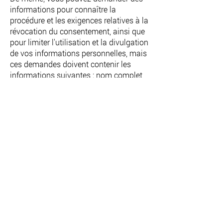
informations pour connaître la
procédure et les exigences relatives à la
révocation du consentement, ainsi que
pour limiter l'utilisation et la divulgation
de vos informations personnelles, mais
ces demandes doivent contenir les
informations suivantes : nom complet,
numéro de téléphone de contact,
adresse électronique.
La réponse à la demande de révocation
ou de limitation de la divulgation de
vos données sera donnée au plus tard
dans un délai de 15 jours ouvrables et
sera communiquée par l'intermédiaire
de l'adresse électronique fournie dans
la demande.
Le présent avis de confidentialité peut
subir des modifications, des