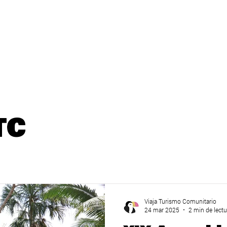
INICIO
APTC
REDES CAMPECHE
RED YUCATÁN
TC
Viaja Turismo Comunitario
24 mar 2025
2 min de lectu