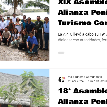
XIX Asamble
Alianza Pen
Turismo Co
Un Encuent
La APTC llevó a cabo su 19° 
dialogar con autoridades, for
Impulsar el
certificación, etc.
Base Comun
Viaja Turismo Comunitario
23 abr 2024
1 min de lectu
18° Asamble
Alianza Pen