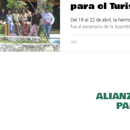
para el Tur
Comunitari
Del 19 al 22 de abril, la he
fue el escenario de la Asamb
Peninsular para el Turismo C
ALIAN
PA