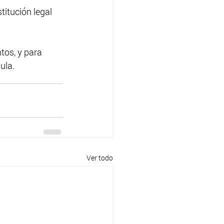
titución legal 
tos, y para 
ula.
Ver todo