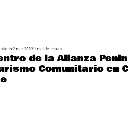
INICIO
APTC
REDES CAMPECHE
RED YUCATÁN
nitario
2 mar 2023
1 min de lectura
entro de la Alianza Peni
Turismo Comunitario en C
he