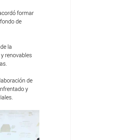
 acordó formar 
 fondo de 
de la 
 y renovables 
as.
elaboración de 
nfrentado y 
ales.