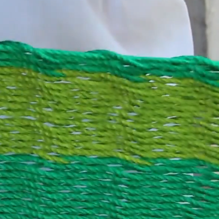
ULA
CA
IVIDO