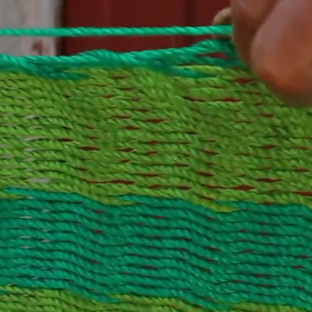
L
C
LA 