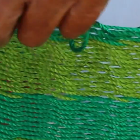
A PENÍNS
OMO NUN
HABÍAS V