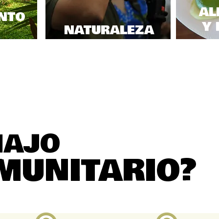
AL
NTO
Y 
NATURALEZA
IAJO
MUNITARIO?